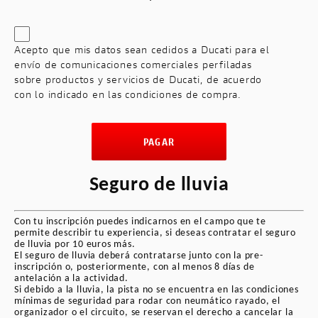
✕
CONDICIONES DE COMPRA
Acepto que mis datos sean cedidos a Ducati para el
envío de comunicaciones comerciales perfiladas
Condiciones de compra — Cursos
sobre productos y servicios de Ducati, de acuerdo
con lo indicado en las condiciones de compra.
de conducción MAC
PAGAR
1. INTRODUCCIÓN
Bienvenidos a la experiencia
MAC
Seguro de lluvia
Riding Camp
, que ofrece cursos de
perfeccionamiento de la conducción en
moto (en adelante, el "Curso"). Dicho
Con tu inscripción puedes indicarnos en el campo que te
curso está organizado por
Escuela de
permite describir tu experiencia, si deseas contratar el seguro
conducción MAC
, con domicilio en calle
de lluvia por 10 euros más.
El seguro de lluvia deberá contratarse junto con la pre-
Francisco de Borja, 2, 30205 Cartagena,
inscripción o, posteriormente, con al menos 8 días de
Murcia, provista de N.I.F. 22979146F,
antelación a la actividad.
cuyo titular es Dolores Martínez
Si debido a la lluvia, la pista no se encuentra en las condiciones
Sánchez (en adelante, "MAC").
mínimas de seguridad para rodar con neumático rayado, el
organizador o el circuito, se reservan el derecho a cancelar la