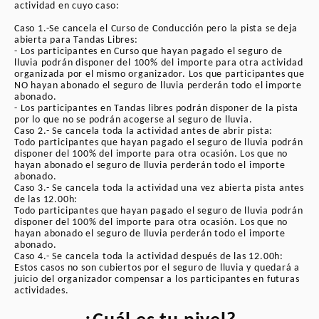
actividad en cuyo caso:
2. OBJETO
Caso 1.-Se cancela el Curso de Conducción pero la pista se deja
abierta para Tandas Libres:
Las presentes Condiciones regulan la
- Los participantes en Curso que hayan pagado el seguro de
inscripción en el Curso y el pago
lluvia podrán disponer del 100% del importe para otra actividad
correspondiente. El importe incluye:
organizada por el mismo organizador. Los que participantes que
NO hayan abonado el seguro de lluvia perderán todo el importe
abonado.
Instructores, pista y boxes
- Los participantes en Tandas libres podrán disponer de la pista
por lo que no se podrán acogerse al seguro de lluvia.
Asistencia sanitaria y técnica
Caso 2.- Se cancela toda la actividad antes de abrir pista:
Todo participantes que hayan pagado el seguro de lluvia podrán
Libro de trazadas, diplomas y trofeos
disponer del 100% del importe para otra ocasión. Los que no
hayan abonado el seguro de lluvia perderán todo el importe
Servicio de fotografía y vídeo on-board
abonado.
(adquisición opcional)
Caso 3.- Se cancela toda la actividad una vez abierta pista antes
de las 12.00h:
Avituallamiento
Todo participantes que hayan pagado el seguro de lluvia podrán
disponer del 100% del importe para otra ocasión. Los que no
Organización según el programa
hayan abonado el seguro de lluvia perderán todo el importe
publicado en la Web
abonado.
Caso 4.- Se cancela toda la actividad después de las 12.00h:
Estos casos no son cubiertos por el seguro de lluvia y quedará a
juicio del organizador compensar a los participantes en futuras
Los importes se incrementarán en 25 €
actividades.
(en España) o más por el seguro
obligatorio de accidente en circuito si el