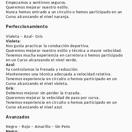
Empezamos a sentirnos seguros.
(deportivo)
Queremos mejorar nuestro estilo.
Nunca hemos entrado a un circuito o hemos participado en un
Curso alcanzando el nivel naranja.
3. REQUISITOS PARA PARTICIPAR
Perfeccionamiento
Mayoría de edad y permiso de
Violeta – Azul– Gris
conducción válido en la UE.
Violeta
:
Equipamiento homologado: casco
Nos gusta practicar la conducción deportiva.
Queremos mejorar nuestro estilo y técnica a mayor velocidad.
integral o modular, botas, guantes y
Tenemos mucha experiencia en carretera o hemos participado
mono de cuero (no se admite cordura,
en un Curso alcanzando el nivel verde.
Azul
:
kevlar o similar).
Ya controlamos la frenada y reducción.
Mantenemos una técnica adecuada a velocidad relativa.
Moto propia de mínimo 500 c.c. con
Tenemos experiencia en circuito o hemos participado en un
combustible para 160–200 km.
Curso alcanzando el nivel violeta.
Gris
:
Nivel mínimo: cambio y reducción de
Debemos mejorar sin perder la trazada.
Queremos mejorar la velocidad de paso por curva.
marchas.
Tenemos experiencia en circuito o hemos participado en un
Curso alcanzando el nivel azul.
Respetar en todo momento banderas e
indicaciones del circuito.
Avanzados
No tener problemas médicos que
Negro – Rojo – Amarillo – Sin Peto
impidan pilotar con plena seguridad.
Negro
: