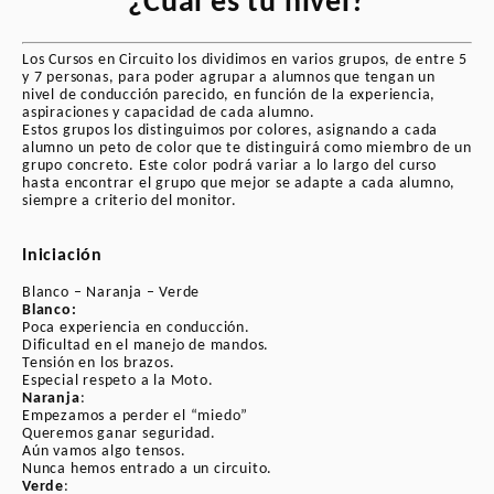
¿Cuál es tu nivel?
participante carece del mismo.
Los Cursos en Circuito los dividimos en varios grupos, de entre 5
y 7 personas, para poder agrupar a alumnos que tengan un
Precios (IVA incluido y excluído seguro):
nivel de conducción parecido, en función de la experiencia,
aspiraciones y capacidad de cada alumno.
Almería
— 235 €
Estos grupos los distinguimos por colores, asignando a cada
alumno un peto de color que te distinguirá como miembro de un
(iniciación/perfeccionamiento) · 260 €
grupo concreto. Este color podrá variar a lo largo del curso
(deportivo)
hasta encontrar el grupo que mejor se adapte a cada alumno,
siempre a criterio del monitor.
Jerez
— 325 €
(iniciación/perfeccionamiento) · 325 €
Iniciación
(deportivo)
Blanco – Naranja – Verde
Portimao
— 445 €
Blanco:
Poca experiencia en conducción.
Motorland
— 385 €
Dificultad en el manejo de mandos.
(iniciación/perfeccionamiento) · 410 €
Tensión en los brazos.
Especial respeto a la Moto.
(deportivo)
Naranja
:
Empezamos a perder el “miedo”
Albacete
— 300 €
Queremos ganar seguridad.
Aún vamos algo tensos.
Cartagena
— 270 €
Nunca hemos entrado a un circuito.
(iniciación/perfeccionamiento) · 295 €
Verde
: